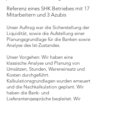
Referenz eines SHK Betriebes mit 17
Mitarbeitern und 3 Azubis
Unser Auftrag war die Sicherstellung der
Liquidität, sowie die Aufstellung einer
Planungsgrundlage für die Banken sowie
Analyse des Ist-Zustandes.
Unser Vorgehen: Wir haben eine
klassische Analyse und Planung von
Umsätzen, Stunden, Wareneinsatz und
Kosten durchgeführt.
Kalkulationsgrundlagen wurden erneuert
und die Nachkalkulation geplant. Wir
haben die Bank- und
Lieferantengespräche begleitet. Wir
haben alle Kredite umgeschuldet und
haben damit den Liquiditätsengpass
überbrückt.
Unser Fazit: Der Betrieb ist wirtschaftlich
besser als je zuvor aufgestellt, ist